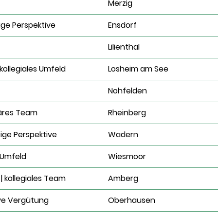
Merzig
ige Perspektive
Ensdorf
Lilienthal
ollegiales Umfeld
Losheim am See
Nohfelden
iäres Team
Rheinberg
ige Perspektive
Wadern
 Umfeld
Wiesmoor
 kollegiales Team
Amberg
ive Vergütung
Oberhausen