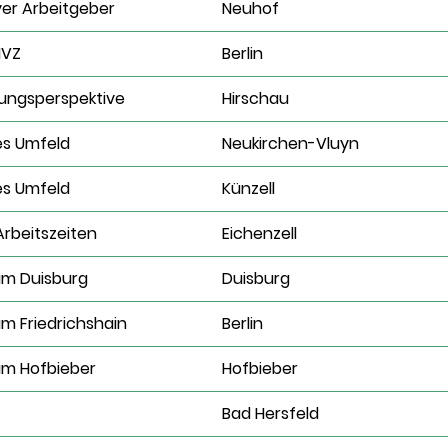
ver Arbeitgeber
Neuhof
MVZ
Berlin
lungsperspektive
Hirschau
es Umfeld
Neukirchen-Vluyn
es Umfeld
Künzell
Arbeitszeiten
Eichenzell
um Duisburg
Duisburg
m Friedrichshain
Berlin
um Hofbieber
Hofbieber
Bad Hersfeld